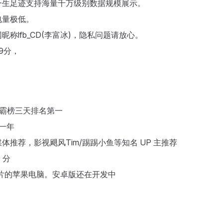
一生足迹支持海量千万级别数据规模展示。
电量极低。
lfb_CD(李富冰)，隐私问题请放心。
9分，
总榜霸榜三天排名第一
了一年
媒体推荐，影视飓风Tim/踢踢小鱼等知名 UP 主推荐
9 分
，M 芯片的苹果电脑。安卓版还在开发中