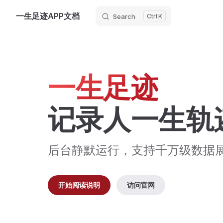
一生足迹APP文档
Search
K
Skip to content
一生足迹
记录人一生轨迹
后台静默运行，支持千万级数据
开始阅读说明
访问官网